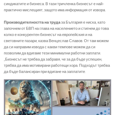
синдикатите и бизнеса. В тази тричленка бизнесът е най-
практично мислещият, защото има информация от извора.
Производителността на труда
за България е ниска, като
започнем от БВП на глава на населението и стигнем до това
колко е конкурентен бизнесът на европейския и на
световните пазари, казва Венцеслав Славов. От там можем
да си направим извода с какви темпове можем да си
позволим да вдигаме тези минимални работни заплати.
„Бизнесът не трябва да забравя, че за да бъде успешен,
трябва да има мотивирани работещи хора. Подходът трябва
да бъде балансиран при вдигане на заплатите.