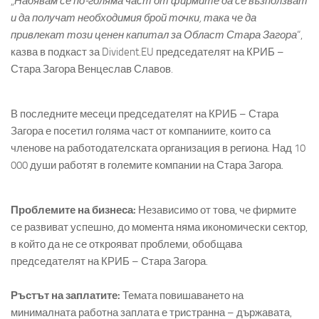
„
Надявам се по-голяма част от фирмите да се възползват
и да получат необходимия брой точки, така че да
привлекат този ценен капитал за Област Стара Загора
“,
казва в подкаст за Divident.EU председателят на КРИБ –
Стара Загора Венцеслав Славов.
В последните месеци председателят на КРИБ – Стара
Загора е посетил голяма част от компаниите, които са
членове на работодателската организация в региона. Над 10
000 души работят в големите компании на Стара Загора.
Проблемите на бизнеса:
Независимо от това, че фирмите
се развиват успешно, до момента няма икономически сектор,
в който да не се открояват проблеми, обобщава
председателят на КРИБ – Стара Загора.
Ръстът на заплатите:
Темата повишаването на
минималната работна заплата е тристранна – държавата,