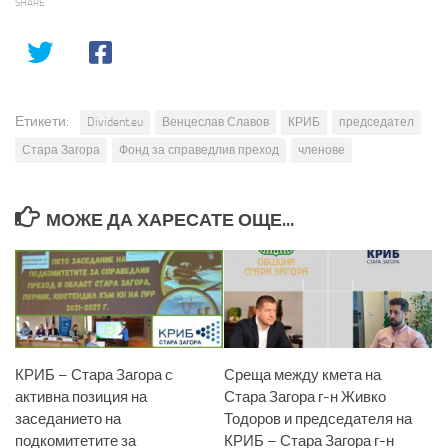
SHARE
Етикети:
Divident.eu
Венцеслав Славов
КРИБ
председател
Стара Загора
Фонд за справедлив преход
членове
МОЖЕ ДА ХАРЕСАТЕ ОЩЕ...
КРИБ – Стара Загора с
Среща между кмета на
активна позиция на
Стара Загора г-н Живко
заседанието на
Тодоров и председателя на
подкомитетите за
КРИБ – Стара Загора г-н