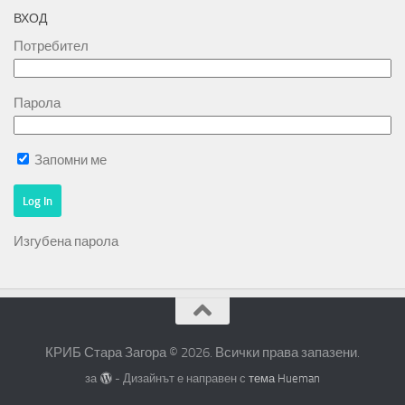
ВХОД
Потребител
Парола
Запомни ме
Изгубена парола
КРИБ Стара Загора © 2026. Всички права запазени.
за
- Дизайнът е направен с
тема Hueman