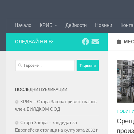
Към съдържанието
Начало
КРИБ
Дейности
Новини
Конта
СЛЕДВАЙ НИ В:
МЕС
Търсене
за:
ПОСЛЕДНИ ПУБЛИКАЦИИ
КРИБ – Стара Загора приветства нов
член: БИЛДКОМ ООД
НОВИН
Среща
Стара Загора – кандидат за
произ
Европейска столица на културата 2032 г.