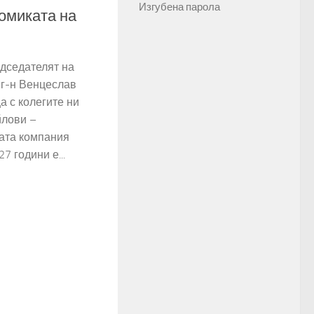
Изгубена парола
омиката на
едседателят на
 г-н Венцеслав
а с колегите ни
йлови –
ата компания
7 години е...