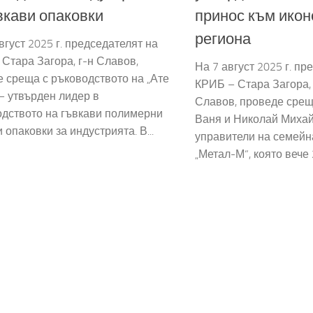
вкави опаковки
принос към икон
региона
вгуст 2025 г. председателят на
Стара Загора, г-н Славов,
На 7 август 2025 г. пр
 среща с ръководството на „Ате
КРИБ – Стара Загора,
– утвърден лидер в
Славов, проведе срещ
одството на гъвкави полимерни
Ваня и Николай Миха
 опаковки за индустрията. В...
управители на семейн
„Метал-М“, която вече 2