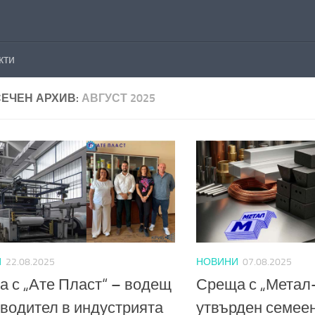
кти
ЕЧЕН АРХИВ:
АВГУСТ 2025
И
22.08.2025
НОВИНИ
07.08.2025
 с „Ате Пласт“ – водещ
Среща с „Метал
водител в индустрията
утвърден семеен