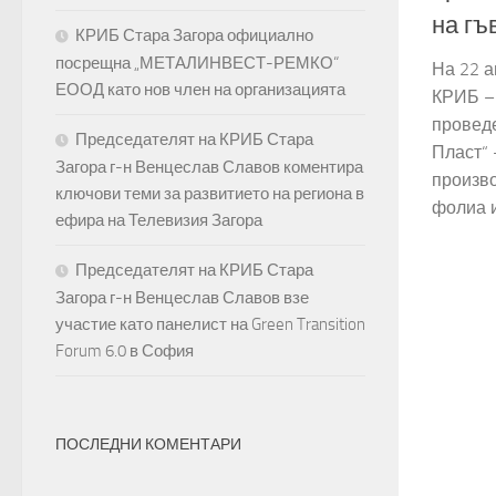
на гъ
КРИБ Стара Загора официално
посрещна „МЕТАЛИНВЕСТ-РЕМКО“
На 22 а
ЕООД като нов член на организацията
КРИБ – 
проведе
Председателят на КРИБ Стара
Пласт“ 
Загора г-н Венцеслав Славов коментира
произв
ключови теми за развитието на региона в
фолиа и
ефира на Телевизия Загора
Председателят на КРИБ Стара
Загора г-н Венцеслав Славов взе
участие като панелист на Green Transition
Forum 6.0 в София
ПОСЛЕДНИ КОМЕНТАРИ