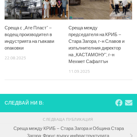
Среща с „Ате Пласт“ –
Среща между
водещ производител в
председателя на КРИБ –
индустрията на гъвкави
Стара Загора, г-н Славов и
опаковки
изпълнителния директор
на „КАСТАМОНУ“, г-н
22.08.2025
Мехмет Сафалтън
11.09.2025
СЛЕДВАЙ НИ В:
СЛЕДВАЩА ПУБЛИКАЦИЯ
Среща между КРИБ – Стара Загора и Община Стара
Загора: Фокус върху инфраструктурата,