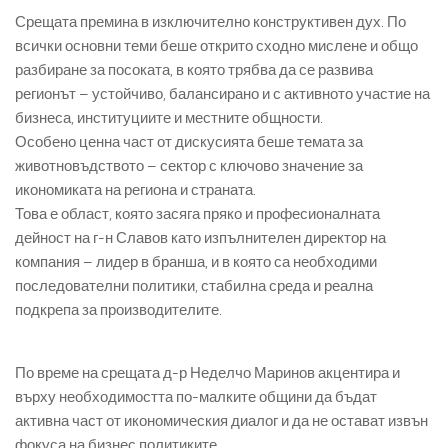
Срещата премина в изключително конструктивен дух. По
всички основни теми беше открито сходно мислене и общо
разбиране за посоката, в която трябва да се развива
регионът – устойчиво, балансирано и с активното участие на
бизнеса, институциите и местните общности.
Особено ценна част от дискусията беше темата за
животновъдството – сектор с ключово значение за
икономиката на региона и страната.
Това е област, която засяга пряко и професионалната
дейност на г-н Славов като изпълнителен директор на
компания – лидер в бранша, и в която са необходими
последователни политики, стабилна среда и реална
подкрепа за производителите.
По време на срещата д-р Неделчо Маринов акцентира и
върху необходимостта по-малките общини да бъдат
активна част от икономическия диалог и да не остават извън
фокуса на бизнес политиките.