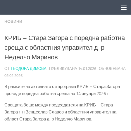
Към съдържанието
НОВИНИ
КРИБ – Стара Загора с поредна работна
среща с областния управител д-р
Неделчо Маринов
ОТ
ТЕОДОРА ДИМОВА
· ПУБЛИКУВАНА
14.01.2026
· ОБНОВЯВАНА
05.02.2026
В рамките на активната си програма КРИБ – Стара Загора
проведе поредна работна среща на 14 януари 2026 г.
Срещата беше между председателя на КРИБ – Стара
Загора г-н Венцеслав Славов и областния управител на
област Стара Загора д-р Неделчо Маринов.