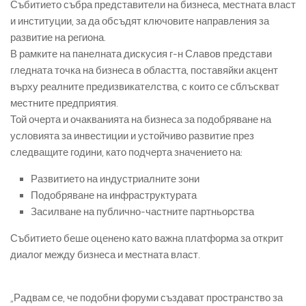
Събитието събра представители на бизнеса, местната власт
и институции, за да обсъдят ключовите направления за
развитие на региона.
В рамките на панелната дискусия г-н Славов представи
гледната точка на бизнеса в областта, поставяйки акцент
върху реалните предизвикателства, с които се сблъскват
местните предприятия.
Той очерта и очакванията на бизнеса за подобряване на
условията за инвестиции и устойчиво развитие през
следващите години, като подчерта значението на:
Развитието на индустриалните зони
Подобряване на инфраструктурата
Засилване на публично-частните партньорства
Събитието беше оценено като важна платформа за открит
диалог между бизнеса и местната власт.
„Радвам се, че подобни форуми създават пространство за