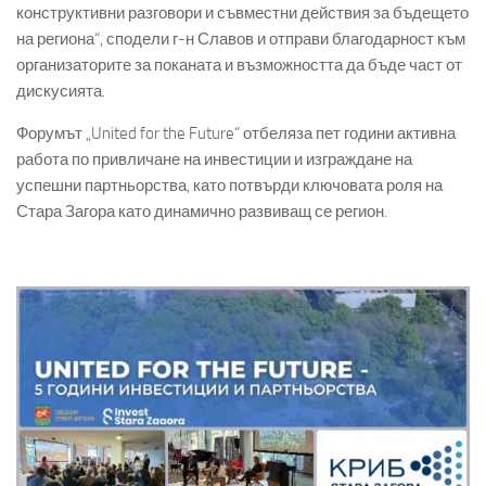
конструктивни разговори и съвместни действия за бъдещето
на региона“, сподели г-н Славов и отправи благодарност към
организаторите за поканата и възможността да бъде част от
дискусията.
Форумът „United for the Future“ отбеляза пет години активна
работа по привличане на инвестиции и изграждане на
успешни партньорства, като потвърди ключовата роля на
Стара Загора като динамично развиващ се регион.