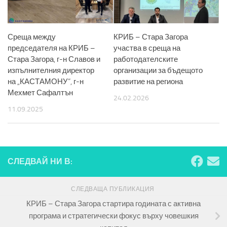
Среща между
КРИБ – Стара Загора
председателя на КРИБ –
участва в среща на
Стара Загора, г-н Славов и
работодателските
изпълнителния директор
организации за бъдещото
на „КАСТАМОНУ“, г-н
развитие на региона
Мехмет Сафалтън
24.02.2026
11.09.2025
СЛЕДВАЙ НИ В:
СЛЕДВАЩА ПУБЛИКАЦИЯ
КРИБ – Стара Загора стартира годината с активна
програма и стратегически фокус върху човешкия