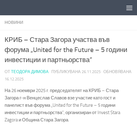
Към съдържанието
НОВИНИ
КРИБ – Стара Загора участва във
форума „United for the Future – 5 години
инвестиции и партньорства“
ОТ
ТЕОДОРА ДИМОВА
· ПУБЛИКУВАНА
26.11.2025
· ОБНОВЯВАНА
16.12.2025
На 26 ноември 2025 г. председателят на КРИБ – Стара
Загора г-н Венцеслав Славов взе участие като гост и
панелист във форума „United for the Future – 5 години
инвестиции и партньорства“, организиран от Invest Stara
Zagora и Община Стара Загора.