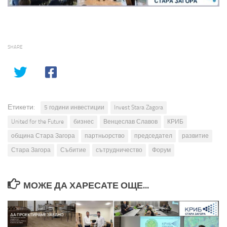
SHARE
Етикети:
5 години инвестиции
Invest Stara Zagora
United for the Future
бизнес
Венцеслав Славов
КРИБ
община Стара Загора
партньорство
председател
развитие
Стара Загора
Събитие
сътрудничество
Форум
МОЖЕ ДА ХАРЕСАТЕ ОЩЕ...