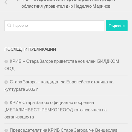
областния управител д-р Неделчо Маринов
Търсене
за:
ПОСЛЕДНИ ПУБЛИКАЦИИ
КРИБ – Стара Загора приветства нов член: БИЛДКОМ
ООД
Стара Загора – кандидат за Европейска столица на
културата 2032 г.
КРИБ Стара Загора официално посрещна
„МЕТАЛИНВЕСТ-РЕМКО“ ЕООД като нов член на
организацията
Председателят на КРИБ Стара Загора г-н Венцеслав