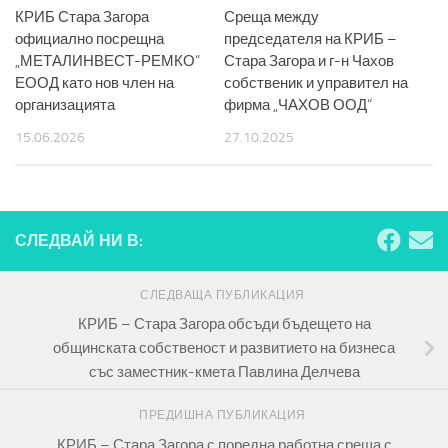
КРИБ Стара Загора
Среща между
официално посрещна
председателя на КРИБ –
„МЕТАЛИНВЕСТ-РЕМКО“
Стара Загора и г-н Чахов
ЕООД като нов член на
собственик и управител на
организацията
фирма „ЧАХОВ ООД“
15.06.2026
27.10.2025
СЛЕДВАЙ НИ В:
СЛЕДВАЩА ПУБЛИКАЦИЯ
КРИБ – Стара Загора обсъди бъдещето на
общинската собственост и развитието на бизнеса
със заместник-кмета Павлина Делчева
ПРЕДИШНА ПУБЛИКАЦИЯ
КРИБ – Стара Загора с поредна работна среща с