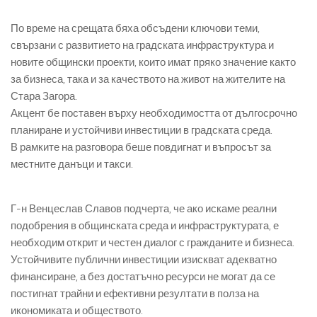
По време на срещата бяха обсъдени ключови теми,
свързани с развитието на градската инфраструктура и
новите общински проекти, които имат пряко значение както
за бизнеса, така и за качеството на живот на жителите на
Стара Загора.
Акцент бе поставен върху необходимостта от дългосрочно
планиране и устойчиви инвестиции в градската среда.
В рамките на разговора беше повдигнат и въпросът за
местните данъци и такси.
Г-н Венцеслав Славов подчерта, че ако искаме реални
подобрения в общинската среда и инфраструктурата, е
необходим открит и честен диалог с гражданите и бизнеса.
Устойчивите публични инвестиции изискват адекватно
финансиране, а без достатъчно ресурси не могат да се
постигнат трайни и ефективни резултати в полза на
икономиката и обществото.