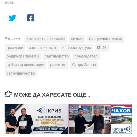
SHARE
Етикети:
арх. Мартин Паскалев
бизнес
Венцеслав Славов
граждани
заместник-кмет
инфраструктура
КРИБ
общински проекти
партньорство
председател
публични инвестиции
развитие
Стара Загора
сътрудничество
МОЖЕ ДА ХАРЕСАТЕ ОЩЕ...