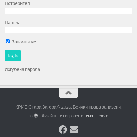
Потребител
Парола
Запомни ме
Изгубена парола
КРИБ Стара Загора © 2026. Всички права запазени.
за
- Дизайнът е направен с
тема Hueman