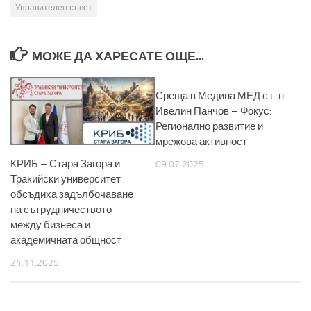
Управителен съвет
МОЖЕ ДА ХАРЕСАТЕ ОЩЕ...
Среща в Медина МЕД с г-н
Ивелин Панчов – Фокус:
Регионално развитие и
мрежова активност
КРИБ – Стара Загора и
09.07.2025
Тракийски университет
обсъдиха задълбочаване
на сътрудничеството
между бизнеса и
академичната общност
24.11.2025