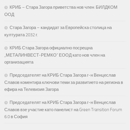
КРИБ – Стара Загора приветства нов член: БИЛДКОМ
ООД
Стара Загора – кандидат за Европейска столица на
културата 2032 г.
КРИБ Стара Загора официално посрещна
„МЕТАЛИНВЕСТ-РЕМКО“ ЕООД като нов член на
организацията
Председателят на КРИБ Стара Загора г-н Венцеслав
Славов коментира ключови теми за развитието на региона в
ефира на Телевизия Загора
Председателят на КРИБ Стара Загора г-н Венцеслав
Славов взе участие като панелист на Green Transition Forum
6.0 в София