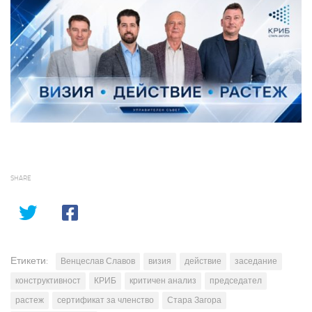
SHARE
Етикети:
Венцеслав Славов
визия
действие
заседание
конструктивност
КРИБ
критичен анализ
председател
растеж
сертификат за членство
Стара Загора