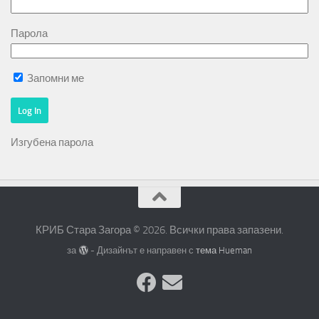
Парола
Запомни ме
Изгубена парола
КРИБ Стара Загора © 2026. Всички права запазени.
за
- Дизайнът е направен с
тема Hueman