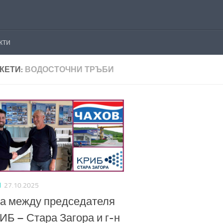
кти
КЕТИ:
ВОДОСТОЧНИ ТРЪБИ
И
27.10.2025
а между председателя
ИБ – Стара Загора и г-н