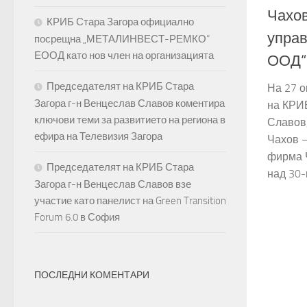
Чахов
КРИБ Стара Загора официално
упра
посрещна „МЕТАЛИНВЕСТ-РЕМКО“
ЕООД като нов член на организацията
ООД“
Председателят на КРИБ Стара
На 27 о
Загора г-н Венцеслав Славов коментира
на КРИБ
ключови теми за развитието на региона в
Славов,
ефира на Телевизия Загора
Чахов –
фирма 
Председателят на КРИБ Стара
над 30-
Загора г-н Венцеслав Славов взе
участие като панелист на Green Transition
Forum 6.0 в София
ПОСЛЕДНИ КОМЕНТАРИ