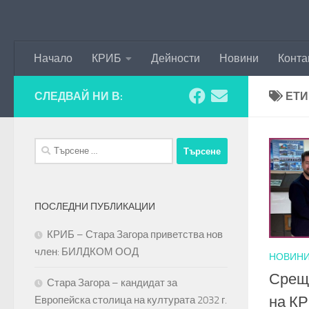
Към съдържанието
Начало
КРИБ
Дейности
Новини
Конта
СЛЕДВАЙ НИ В:
ЕТИ
Търсене
за:
ПОСЛЕДНИ ПУБЛИКАЦИИ
КРИБ – Стара Загора приветства нов
член: БИЛДКОМ ООД
НОВИН
Срещ
Стара Загора – кандидат за
на КР
Европейска столица на културата 2032 г.