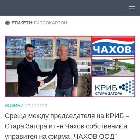
Към съдържанието
ЕТИКЕТИ:
ГИПСОКАРТОН
НОВИНИ
27.10.2025
Среща между председателя на КРИБ –
Стара Загора и г-н Чахов собственик и
управител на фирма „ЧАХОВ ООД“