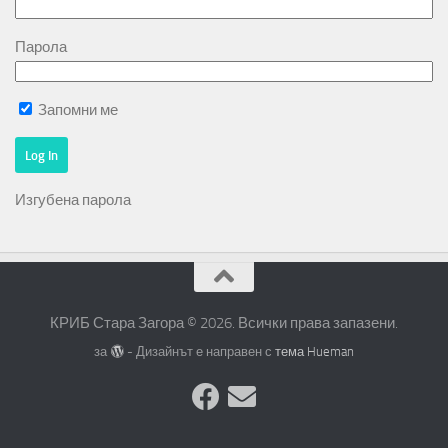
Парола
Запомни ме
Изгубена парола
КРИБ Стара Загора © 2026. Всички права запазени.
за
- Дизайнът е направен с
тема Hueman