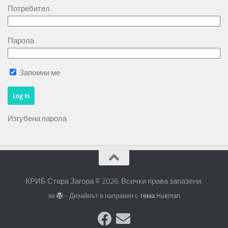
Потребител
Парола
Запомни ме
Изгубена парола
КРИБ Стара Загора © 2026. Всички права запазени.
за
- Дизайнът е направен с
тема Hueman