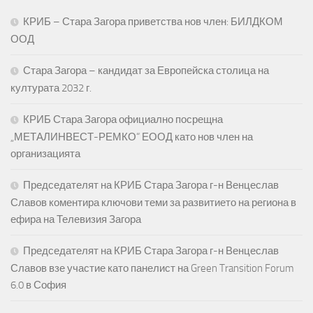
КРИБ – Стара Загора приветства нов член: БИЛДКОМ
ООД
Стара Загора – кандидат за Европейска столица на
културата 2032 г.
КРИБ Стара Загора официално посрещна
„МЕТАЛИНВЕСТ-РЕМКО“ ЕООД като нов член на
организацията
Председателят на КРИБ Стара Загора г-н Венцеслав
Славов коментира ключови теми за развитието на региона в
ефира на Телевизия Загора
Председателят на КРИБ Стара Загора г-н Венцеслав
Славов взе участие като панелист на Green Transition Forum
6.0 в София