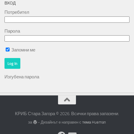
ВХОД
Потребител
Парола
Запомни ме
Изгубена парола
КРИБ Стара Загора © 2026. Всички права запазени.
за
- Дизайнът е направен с
тема Hueman