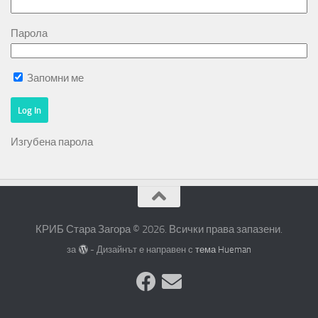
Парола
Запомни ме
Изгубена парола
КРИБ Стара Загора © 2026. Всички права запазени.
за
- Дизайнът е направен с
тема Hueman