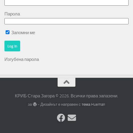
Парола
Запомни ме
Изгубена парола
КРИБ Стара Загора © 2026. Всички права запазени.
за
- Дизайнът е направен с
тема Hueman