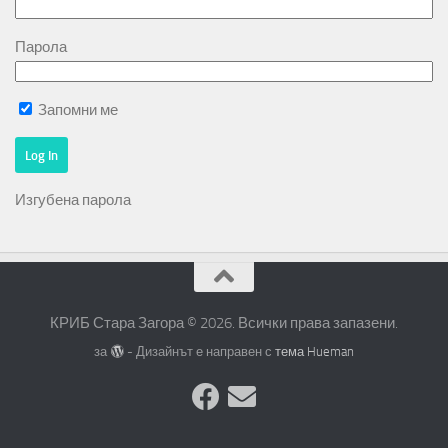
Парола
Запомни ме
Изгубена парола
КРИБ Стара Загора © 2026. Всички права запазени.
за
- Дизайнът е направен с
тема Hueman