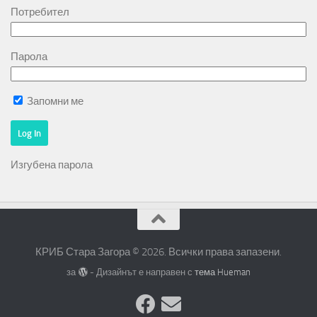
Потребител
Парола
Запомни ме
Изгубена парола
КРИБ Стара Загора © 2026. Всички права запазени.
за
- Дизайнът е направен с
тема Hueman