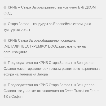
КРИБ – Стара Загора приветства нов член: БИЛДКОМ
ООД
Стара Загора – кандидат за Европейска столица на
културата 2032 г.
КРИБ Стара Загора официално посрещна
„МЕТАЛИНВЕСТ-РЕМКО“ ЕООД като нов член на
организацията
Председателят на КРИБ Стара Загора г-н Венцеслав
Славов коментира ключови теми за развитието на региона в
ефира на Телевизия Загора
Председателят на КРИБ Стара Загора г-н Венцеслав
Славов взе участие като панелист на Green Transition Forum
6.0 в София