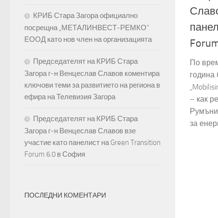
Славо
КРИБ Стара Загора официално
панел
посрещна „МЕТАЛИНВЕСТ-РЕМКО“
ЕООД като нов член на организацията
Forum
Председателят на КРИБ Стара
По врем
Загора г-н Венцеслав Славов коментира
година 
ключови теми за развитието на региона в
„Mobilis
ефира на Телевизия Загора
– как р
Румъни
Председателят на КРИБ Стара
за енер
Загора г-н Венцеслав Славов взе
участие като панелист на Green Transition
Forum 6.0 в София
ПОСЛЕДНИ КОМЕНТАРИ