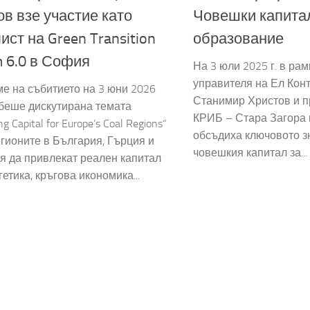
в взе участие като
Човешки капита
ист на Green Transition
образование
 6.0 в София
На 3 юли 2025 г. в ра
управителя на Ел Конт
е на събитието на 3 юни 2026
Станимир Христов и п
беше дискутирана темата
КРИБ – Стара Загора 
ing Capital for Europe’s Coal Regions“
обсъдиха ключовото з
егионите в България, Гърция и
човешкия капитал за...
я да привлекат реален капитал
гетика, кръгова икономика...