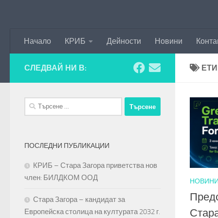
Към съдържанието
Начало
КРИБ
Дейности
Новини
Конта
СЛЕДВАЙ НИ В:
ЕТИ
Търсене
за:
ПОСЛЕДНИ ПУБЛИКАЦИИ
КРИБ – Стара Загора приветства нов
член: БИЛДКОМ ООД
НОВИН
Пред
Стара Загора – кандидат за
Стара
Европейска столица на културата 2032 г.