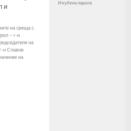
Изгубена парола
л и
мките на среща с
рол – г-н
редседателя на
г-н Славов
начение на