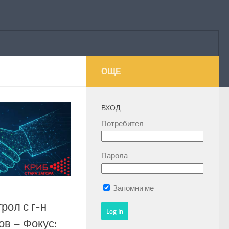
ОЩЕ
ВХОД
Потребител
Парола
Запомни ме
рол с г-н
в – Фокус: