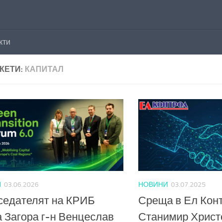
кти
КЕТИ:
КАПИТАЛ
И
03.06.2026
НОВИНИ
03.07.2025
седателят на КРИБ
Среща в Ел Конт
 Загора г-н Венцеслав
Станимир Христо