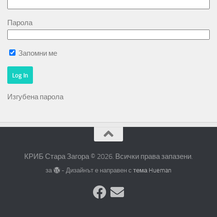
Парола
Запомни ме
Изгубена парола
КРИБ Стара Загора © 2026. Всички права запазени.
за
- Дизайнът е направен с
тема Hueman