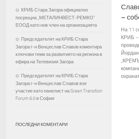
Славо
КРИБ Стара Загора официално
– соб
посрещна „МЕТАЛИНВЕСТ-РЕМКО“
ЕООД като нов член на организацията
На 11 с
КРИБ – 
Председателят на КРИБ Стара
проведе
Загора г-н Венцеслав Славов коментира
Йордан
ключови теми за развитието на региона в
„КРЕМЪ
ефира на Телевизия Загора
компани
Председателят на КРИБ Стара
охраната
Загора г-н Венцеслав Славов взе
участие като панелист на Green Transition
Forum 6.0 в София
ПОСЛЕДНИ КОМЕНТАРИ