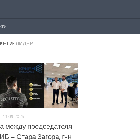
кти
КЕТИ:
ЛИДЕР
И
11.09.2025
а между председателя
ИБ – Стара Загора, г-н