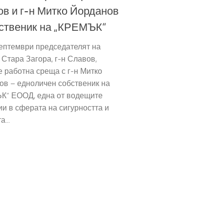
в и г-н Митко Йорданов
ственик на „КРЕМЪК“
ептември председателят на
Стара Загора, г-н Славов,
 работна среща с г-н Митко
ов – едноличен собственик на
К“ ЕООД, една от водещите
и в сферата на сигурността и
...