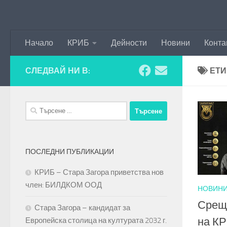
Към съдържанието
Начало
КРИБ
Дейности
Новини
Конта
СЛЕДВАЙ НИ В:
ЕТИ
Търсене
за:
ПОСЛЕДНИ ПУБЛИКАЦИИ
КРИБ – Стара Загора приветства нов
член: БИЛДКОМ ООД
НОВИН
Срещ
Стара Загора – кандидат за
на КР
Европейска столица на културата 2032 г.