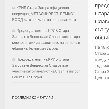
предс
КРИБ Стара Загора официално
Стара
посрещна „МЕТАЛИНВЕСТ-РЕМКО“
ЕООД като нов член на организацията
Славо
сътр
Председателят на КРИБ Стара
Загора г-н Венцеслав Славов коментира
общин
ключови теми за развитието на региона в
На 18 ю
ефира на Телевизия Загора
Стара 
Председателят на КРИБ Стара
между к
Загора г-н Венцеслав Славов взе
Тодоро
участие като панелист на Green Transition
Стара З
Forum 6.0 в София
Целта на
ПОСЛЕДНИ КОМЕНТАРИ