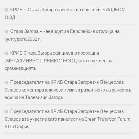
КРИБ – Стара Загора приветства нов член: БИЛДКОМ
ООД
Стара Загора – кандидат за Европейска столица на
културата 2032 г.
КРИБ Стара Загора официално посрещна
„МЕТАЛИНВЕСТ-РЕМКО“ ЕООД като нов член на
организацията
Председателят на КРИБ Стара Загора г-н Венцеслав
Славов коментира ключови теми за развитието на региона в
ефира на Телевизия Загора
Председателят на КРИБ Стара Загора г-н Венцеслав
Славов взе участие като панелист на Green Transition Forum
6.0 в София