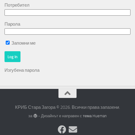
Потребител
Парола
Запомни ме
Изгубена парола
КРИБ Стара Загора © 2026. Всички права запазени.
за
- Дизайнът е направен с
тема Hueman