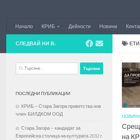
Към съдържанието
Начало
КРИБ
Дейности
Новини
Конта
СЛЕДВАЙ НИ В:
ЕТИ
Търсене
за:
ПОСЛЕДНИ ПУБЛИКАЦИИ
КРИБ – Стара Загора приветства нов
член: БИЛДКОМ ООД
НОВИН
Срещ
Стара Загора – кандидат за
на КР
Европейска столица на културата 2032 г.