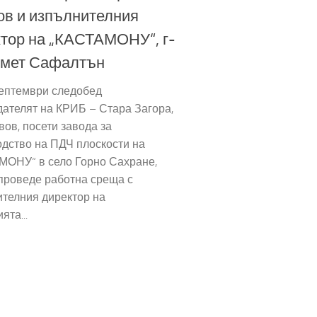
в и изпълнителния
тор на „КАСТАМОНУ“, г-
хмет Сафалтън
септември следобед
ателят на КРИБ – Стара Загора,
вов, посети завода за
дство на ПДЧ плоскости на
МОНУ“ в село Горно Сахране,
проведе работна среща с
телния директор на
ята...