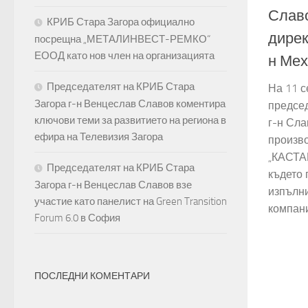
Славо
КРИБ Стара Загора официално
дирек
посрещна „МЕТАЛИНВЕСТ-РЕМКО“
ЕООД като нов член на организацията
н Ме
Председателят на КРИБ Стара
На 11 
Загора г-н Венцеслав Славов коментира
председ
ключови теми за развитието на региона в
г-н Сла
ефира на Телевизия Загора
произво
„КАСТА
Председателят на КРИБ Стара
където 
Загора г-н Венцеслав Славов взе
изпълни
участие като панелист на Green Transition
компани
Forum 6.0 в София
ПОСЛЕДНИ КОМЕНТАРИ