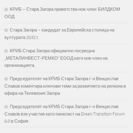
КРИБ – Стара Загора приветства нов член: БИЛДКОМ
ООД
Стара Загора – кандидат за Европейска столица на
културата 2032 г.
КРИБ Стара Загора официално посрещна
„МЕТАЛИНВЕСТ-РЕМКО“ ЕООД като нов член на
организацията
Председателят на КРИБ Стара Загора г-н Венцеслав
Славов коментира ключови теми за развитието на региона в
ефира на Телевизия Загора
Председателят на КРИБ Стара Загора г-н Венцеслав
Славов взе участие като панелист на Green Transition Forum
6.0 в София