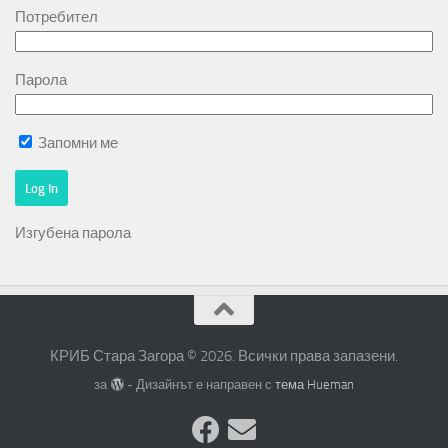
Потребител
Парола
Запомни ме
Изгубена парола
КРИБ Стара Загора © 2026. Всички права запазени.
за
- Дизайнът е направен с
тема Hueman