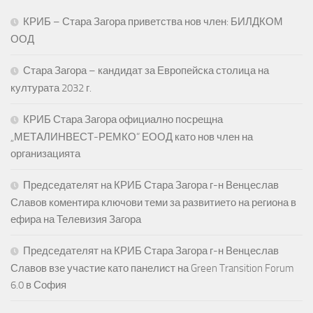
КРИБ – Стара Загора приветства нов член: БИЛДКОМ
ООД
Стара Загора – кандидат за Европейска столица на
културата 2032 г.
КРИБ Стара Загора официално посрещна
„МЕТАЛИНВЕСТ-РЕМКО“ ЕООД като нов член на
организацията
Председателят на КРИБ Стара Загора г-н Венцеслав
Славов коментира ключови теми за развитието на региона в
ефира на Телевизия Загора
Председателят на КРИБ Стара Загора г-н Венцеслав
Славов взе участие като панелист на Green Transition Forum
6.0 в София