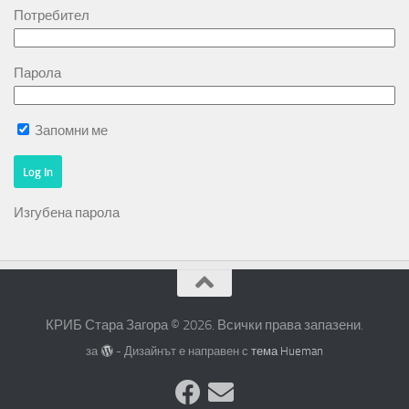
Потребител
Парола
Запомни ме
Изгубена парола
КРИБ Стара Загора © 2026. Всички права запазени.
за
- Дизайнът е направен с
тема Hueman