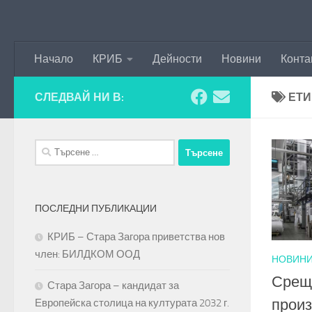
Към съдържанието
Начало
КРИБ
Дейности
Новини
Конта
СЛЕДВАЙ НИ В:
ЕТИ
Търсене
за:
ПОСЛЕДНИ ПУБЛИКАЦИИ
КРИБ – Стара Загора приветства нов
член: БИЛДКОМ ООД
НОВИН
Среща
Стара Загора – кандидат за
произ
Европейска столица на културата 2032 г.