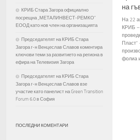
на гъ
КРИБ Стара Загора официално
посрещна „МЕТАЛИНВЕСТ-РЕМКО“
На 22 а
ЕООД като нов член на организацията
КРИБ – 
проведе
Председателят на КРИБ Стара
Пласт“ 
Загора г-н Венцеслав Славов коментира
произв
ключови теми за развитието на региона в
фолиа и
ефира на Телевизия Загора
Председателят на КРИБ Стара
Загора г-н Венцеслав Славов взе
участие като панелист на Green Transition
Forum 6.0 в София
ПОСЛЕДНИ КОМЕНТАРИ