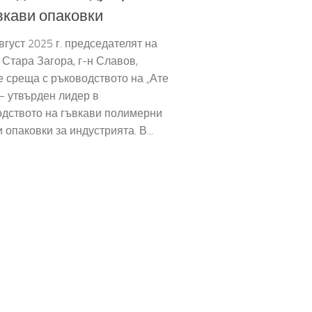
вкави опаковки
вгуст 2025 г. председателят на
Стара Загора, г-н Славов,
 среща с ръководството на „Ате
– утвърден лидер в
одството на гъвкави полимерни
 опаковки за индустрията. В...