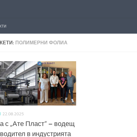
кти
КЕТИ:
ПОЛИМЕРНИ ФОЛИА
И
22.08.2025
 с „Ате Пласт“ – водещ
водител в индустрията