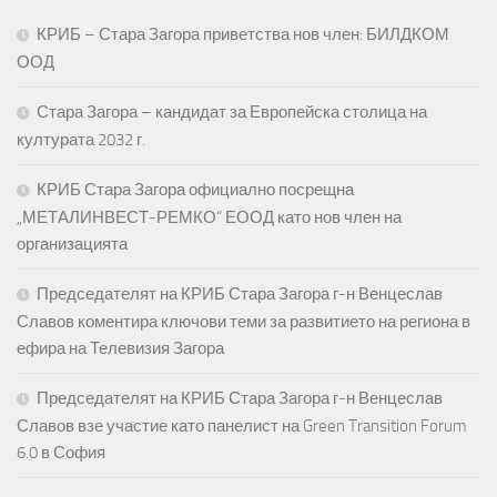
КРИБ – Стара Загора приветства нов член: БИЛДКОМ
ООД
Стара Загора – кандидат за Европейска столица на
културата 2032 г.
КРИБ Стара Загора официално посрещна
„МЕТАЛИНВЕСТ-РЕМКО“ ЕООД като нов член на
организацията
Председателят на КРИБ Стара Загора г-н Венцеслав
Славов коментира ключови теми за развитието на региона в
ефира на Телевизия Загора
Председателят на КРИБ Стара Загора г-н Венцеслав
Славов взе участие като панелист на Green Transition Forum
6.0 в София