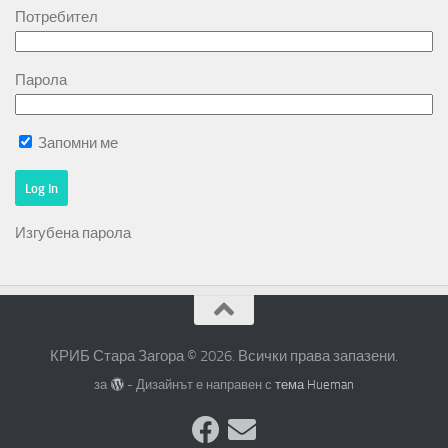
Потребител
Парола
Запомни ме
Изгубена парола
КРИБ Стара Загора © 2026. Всички права запазени.
за
- Дизайнът е направен с
тема Hueman