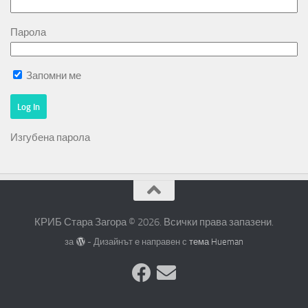
Парола
Запомни ме
Изгубена парола
КРИБ Стара Загора © 2026. Всички права запазени.
за
- Дизайнът е направен с
тема Hueman