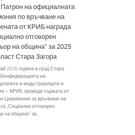
 Патрон на официалната
ония по връчване на
ената от КРИБ награда
оциално отговорен
ьор на община“ за 2025
област Стара Загора
ай 2026 година в град Стара
, Конфедерацията на
ателите и индустриалците в
ия – КРИБ проведе първата от
ри Церемония за връчване на
та „Социално отговорен
р на община“ за...