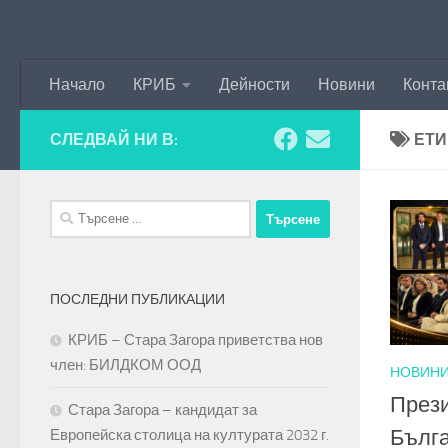
Към съдържанието
Начало
КРИБ
Дейности
Новини
Конта
СЛЕДВАЙ НИ В:
ЕТИ
Търсене
за:
ПОСЛЕДНИ ПУБЛИКАЦИИ
КРИБ – Стара Загора приветства нов
член: БИЛДКОМ ООД
НОВИН
Прези
Стара Загора – кандидат за
Бълг
Европейска столица на културата 2032 г.