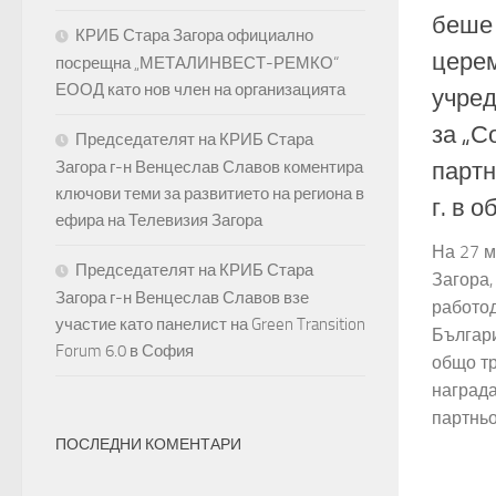
беше
КРИБ Стара Загора официално
церем
посрещна „МЕТАЛИНВЕСТ-РЕМКО“
ЕООД като нов член на организацията
учред
за „С
Председателят на КРИБ Стара
Загора г-н Венцеслав Славов коментира
партн
ключови теми за развитието на региона в
г. в 
ефира на Телевизия Загора
На 27 м
Председателят на КРИБ Стара
Загора
Загора г-н Венцеслав Славов взе
работод
участие като панелист на Green Transition
Българ
Forum 6.0 в София
общо т
награда
партньо
ПОСЛЕДНИ КОМЕНТАРИ