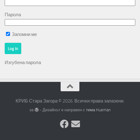
Парола
Запомни ме
Изгубена парола
КРИБ Стара Загора © 2026. Всички права запазени.
за
- Дизайнът е направен с
тема Hueman