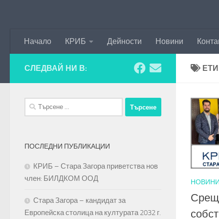
Към съдържанието
Начало
КРИБ
Дейности
Новини
Конта
СЛЕДВАЙ НИ В:
ЕТИ
Търсене
за:
ПОСЛЕДНИ ПУБЛИКАЦИИ
КРИБ – Стара Загора приветства нов
член: БИЛДКОМ ООД
НОВИН
Срещ
Стара Загора – кандидат за
собст
Европейска столица на културата 2032 г.