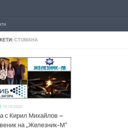
кти
КЕТИ:
СТОМАНА
И
16.10.2025
а с Кирил Михайлов –
веник на „Железник-М“