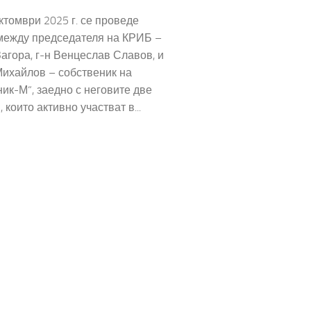
ктомври 2025 г. се проведе
между председателя на КРИБ –
агора, г-н Венцеслав Славов, и
ихайлов – собственик на
ик-М“, заедно с неговите две
 които активно участват в...