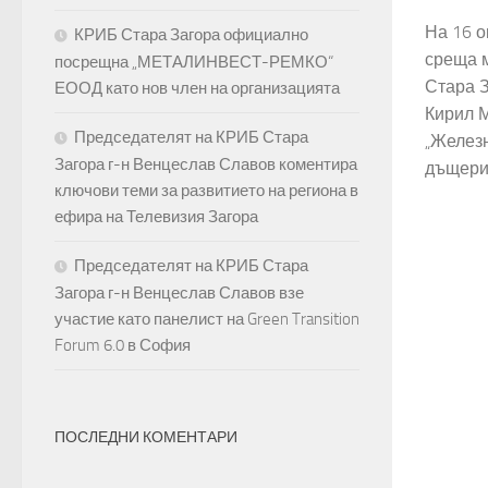
На 16 о
КРИБ Стара Загора официално
среща 
посрещна „МЕТАЛИНВЕСТ-РЕМКО“
Стара З
ЕООД като нов член на организацията
Кирил М
Председателят на КРИБ Стара
„Железн
Загора г-н Венцеслав Славов коментира
дъщери,
ключови теми за развитието на региона в
ефира на Телевизия Загора
Председателят на КРИБ Стара
Загора г-н Венцеслав Славов взе
участие като панелист на Green Transition
Forum 6.0 в София
ПОСЛЕДНИ КОМЕНТАРИ