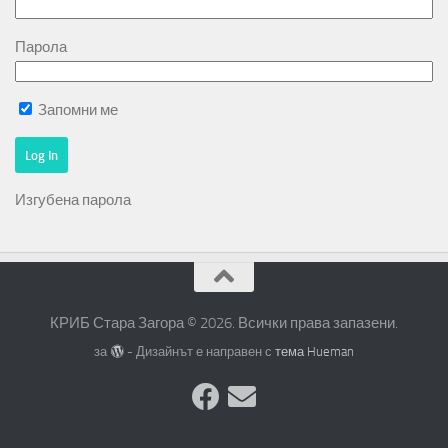
Парола
Запомни ме
Изгубена парола
КРИБ Стара Загора © 2026. Всички права запазени.
за
- Дизайнът е направен с
тема Hueman