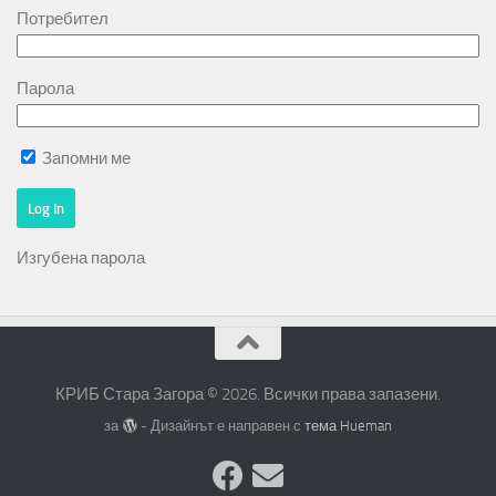
Потребител
Парола
Запомни ме
Изгубена парола
КРИБ Стара Загора © 2026. Всички права запазени.
за
- Дизайнът е направен с
тема Hueman