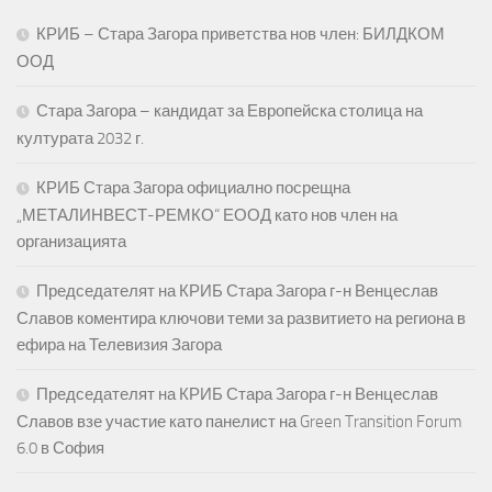
КРИБ – Стара Загора приветства нов член: БИЛДКОМ
ООД
Стара Загора – кандидат за Европейска столица на
културата 2032 г.
КРИБ Стара Загора официално посрещна
„МЕТАЛИНВЕСТ-РЕМКО“ ЕООД като нов член на
организацията
Председателят на КРИБ Стара Загора г-н Венцеслав
Славов коментира ключови теми за развитието на региона в
ефира на Телевизия Загора
Председателят на КРИБ Стара Загора г-н Венцеслав
Славов взе участие като панелист на Green Transition Forum
6.0 в София